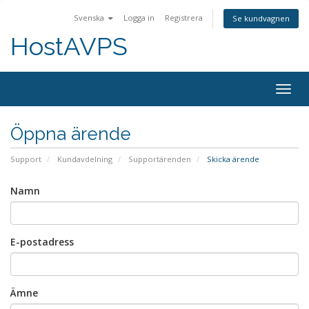
Svenska
Logga in
Registrera
Se kundvagnen
HostAVPS
Togg
navig
Öppna ärende
Support
Kundavdelning
Supportärenden
Skicka ärende
Namn
E-postadress
Ämne