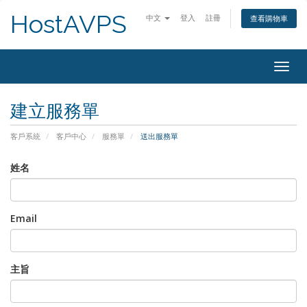
HostAVPS
中文
登入
註冊
查看購物車
Togg
navig
建立服務單
客戶系統
客戶中心
服務單
送出服務單
姓名
Email
主旨