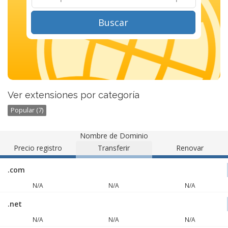
Buscar
Ver extensiones por categoría
Popular (7)
Nombre de Dominio
Precio registro
Transferir
Renovar
.com
N/A
N/A
N/A
.net
N/A
N/A
N/A