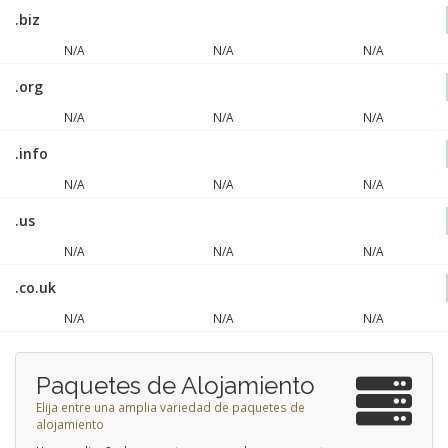
.biz
N/A
N/A
N/A
.org
N/A
N/A
N/A
.info
N/A
N/A
N/A
.us
N/A
N/A
N/A
.co.uk
N/A
N/A
N/A
Paquetes de Alojamiento
Elija entre una amplia variedad de paquetes de
alojamiento